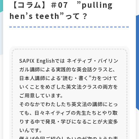
【コラム】＃07 ”pulling
アクセス
hen’s teeth”って？
会社概要
採用情報
プライバシーポリシー
SAPIX Englishでは ネイティブ・バイリン
ガル講師による実践的な英会話クラスと、
マイページログイン
日本人講師による‟読む・書く”力をつけて
いくことをめざした英文法クラスの両方を
ご用意しています。
そのなかでわたしたち英文法の講師にとっ
ても、日々ネイティブの先生たちとやり取
りする中で発見・学びになることが大変多
いんです。
例えば今回ご紹介したいのが次のような表