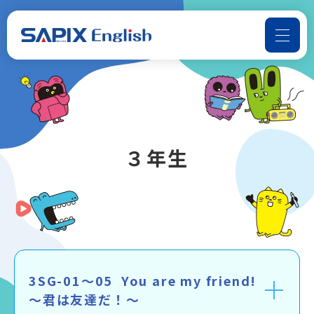
よくある質問
お問い合わせ
SAPIX Englishについて
３年生
コースのご案内
📢音声ダウンロード
受講までの流れ
3SG-01～05 You are my friend!
お知らせ
～君は友達だ！～